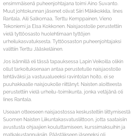
ensimmäisenä puheenjohtajana toimi Aino Suvanto.
Muut johtokunnan jäsenet olivat Siiri Mäkikokkila, Iines
Rantala, Aili Salkomaa, Terttu Kemppainen, Vieno
Tekoniemi ja Elsa Kokkonen. Naisjaostolle perustettiin
vielä tyttöosasto huolehtimaan tyttöjen
urheilukasvatuksesta. Tyttöosaston puheenjohtajaksi
valittiin Terttu Jääskeläinen.
Jos isännillä eli tässä tapauksessa Lapin Veikoilla olikin
ollut tarkoituksenaan antaa perustetulle naisjaostolle
tehtäväksi ja vastuualueeksi ravintolan hoito, ei se
puuhakkaalle naisjoukolle riittänyt. Naisten aloitteesta
perustettiin vielä urheilu-toimikunta, jonka vetäjänä oli
Iines Rantala.
Useaan otteeseen naisjaostossa keskusteltiin liittymisestä
Suomen Naisten Liikuntakasvatusliittoon, jotta saataisiin
avustusta ohjaajien kouluttamiseen, kurssimaksuihin ja
matkakustannuksiin. Päästäkseen jäseneksi oli