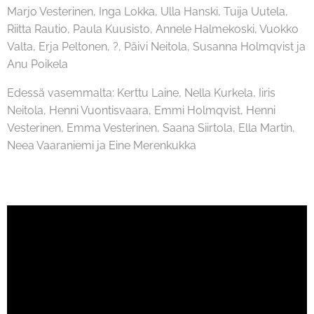
Marjo Vesterinen, Inga Lokka, Ulla Hanski, Tuija Uutela,
Riitta Rautio, Paula Kuusisto, Annele Halmekoski, Vuokko
Valta, Erja Peltonen, ?, Päivi Neitola, Susanna Holmqvist ja
Anu Poikela
Edessä vasemmalta: Kerttu Laine, Nella Kurkela, Iiris
Neitola, Henni Vuontisvaara, Emmi Holmqvist, Henni
Vesterinen, Emma Vesterinen, Saana Siirtola, Ella Martin,
Neea Vaaraniemi ja Eine Merenkukka